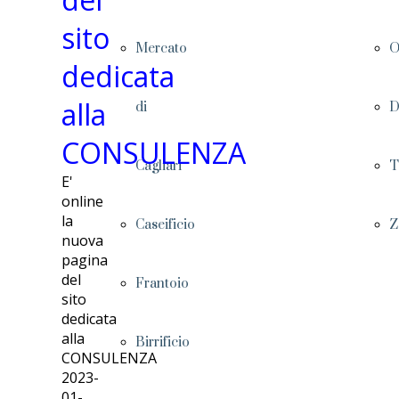
sito
Mercato
O
dedicata
alla
di
D
CONSULENZA
Cagliari
T
E'
online
la
Caseificio
Z
nuova
pagina
del
Frantoio
sito
dedicata
alla
Birrificio
CONSULENZA
2023-
01-