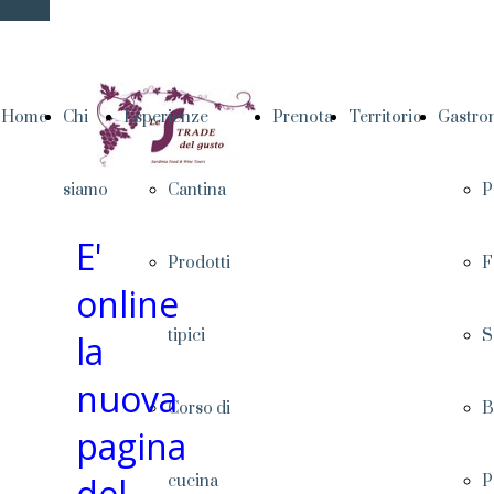
Home
Chi
Esperienze
Prenota
Territorio
Gastro
siamo
Cantina
P
E'
Prodotti
F
online
tipici
S
la
nuova
Corso di
B
pagina
del
cucina
P